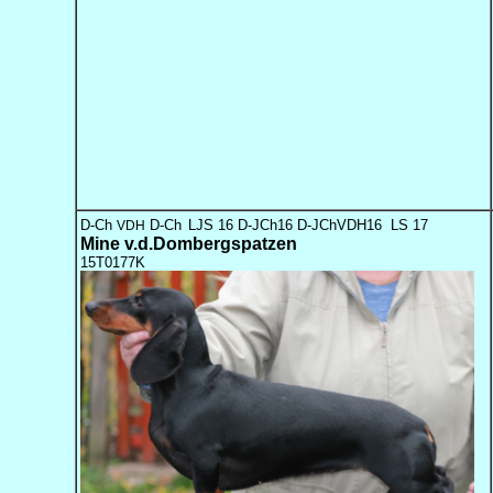
D-Ch
D-Ch
LJS 16 D-JCh16 D-JChVDH16 LS 17
VDH
Mine v.d.Dombergspatzen
15T0177K