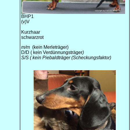
BHP1
(v)V
Kurzhaar
schwarzrot
m/m
(kein Merleträger)
D/D ( kein Verdünnungsträger
)
S/S ( kein Piebaldträger (Scheckungsfaktor)