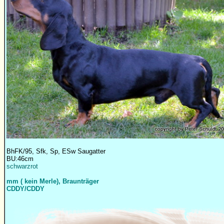
BhFK/95, Sfk, Sp, ESw Saugatter
BU:46cm
schwarzrot
mm ( kein Merle), Braunträger
CDDY/CDDY