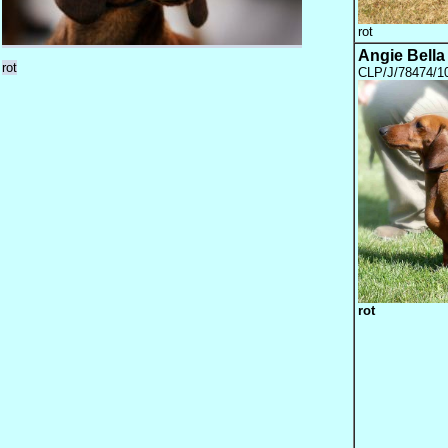
rot
Angie Bella
rot
CLP/J/78474/1
rot