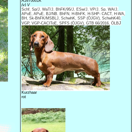
A16T0001K
(v) V
Schf, Sp/J, WaT/J, BhFK/95/J, ESw/J, VP/J, Sp, WA/J,
APoE, APuE, BJ/NB, BhFN, H-BhFK, H-SHP- CACT, H-WA,
BH, Sk-BhFK/MSBLJ, SchwhK, SSP (ÖJGV), SchwhK40,
J
VGP, VGP-CACIToE, SPFS (ÖJGV), GTB 66/2016, ÖLB
Kurzhaar
rot