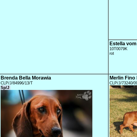
Estella vom
10T0079K
rot
Brenda Bella Morawia
Merlin Fin
CLP/J/84996/13/T
CLP/J/73240/0
Sp/J