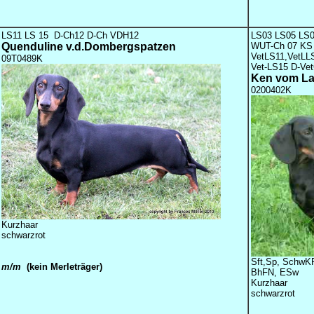
LS11 LS 15 D-Ch12 D-Ch VDH12
LS03 LS05 LS
Quenduline v.d.Dombergspatzen
WUT-Ch 07 KS
VetLS11,VetLL
09T0489K
Vet-LS15 D-Ve
Ken vom L
0200402K
Kurzhaar
schwarzrot
Sft,Sp, SchwK
m/m
(kein Merleträger)
BhFN, ESw
Kurzhaar
schwarzrot