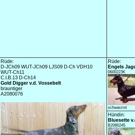
Rüde:
Rüde:
D-JCh09 WUT-JCh09 LJS09 D-Ch VDH10
Engels Jag
WUT-Ch11
0600223K
C.I.B.13 D-Ch14
Gold Digger v.d. Vossebelt
brauntiger
A2080076
schwarzrot
Hündin:
Bluesette v
B2080245