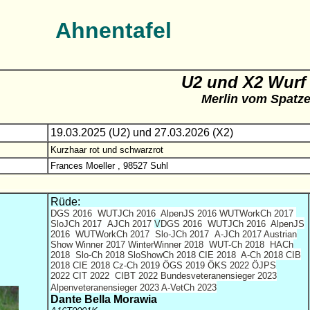
Ahnentafel
U2 und X2 Wurf
Merlin
vom Spatz
19.03.2025 (U2) und 27.03.2026 (X2)
Kurzhaar rot und schwarzrot
Frances Moeller , 98527 Suhl
Rüde:
DGS 2016 WUTJCh 2016 AlpenJS 2016 WUTWorkCh 2017
SloJCh 2017 AJCh 2017
V
DGS 2016 WUTJCh 2016 AlpenJS
2016 WUTWorkCh 2017 Slo-JCh 2017 A-JCh 2017 Austrian
Show Winner 2017 WinterWinner 2018 WUT-Ch 2018 HACh
2018 Slo-Ch 2018
SloShowCh 2018
CIE 2018 A-Ch 2018
CIB
2018 CIE 2018 Cz-Ch 2019 ÖGS 2019 ÖKS 2022 ÖJPS
2022 CIT 2022 CIBT
2022 Bundesveteranensieger 2023
Alpenveteranensieger 2023 A-VetCh 2023
Dante Bella Morawia