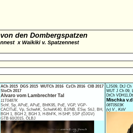
 von den Dombergspatzen
ennest x
Waikiki v. Spatzennest
ACh 2015 DGS 2015 WUTCh 2016 CzCh 2016 CIB 2017
LJS
09, DtJ Ch
SloCh 2017
WUT J Ch 09, 
Alvaro vom Lambrechter Tal
DtCh VDH11,
D
Mischka v.
11T0487K
Schf, Sp, APoE, APuE, BhfK95, PoE, VGP, VGP-
08T0503K
CACITuE, Vp, SchwhK, SchwhK40, BJ/NB, ESw, StiJ, BH,
(v) V , KöV
BGH 1, BGH 2, BGH 3, H-BhFK, H-SHP, SSP (ÖJGV)
GTB 60/2015, ÖLBJ