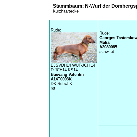
Stammbaum: N-Wurf der Dombergs
Kurzhaarteckel
Rüde:
Rüde:
Georges Tasiemko
Mafia
A2080085
schw.rot
EJSVDH14 WUT-JCH 14
D-JCH14 KS14
Buevang Valentin
A14T0003K
DK-SchwhK
rot