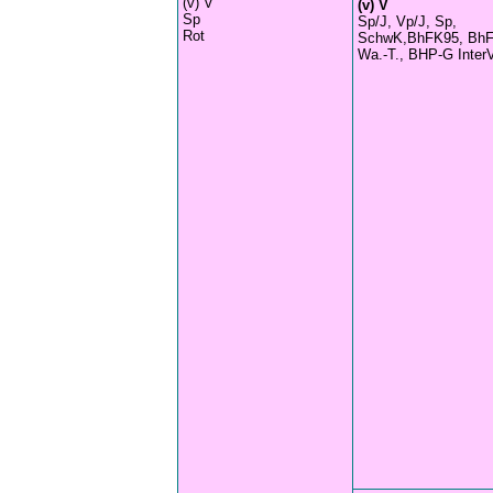
(v) V
(v) V
Sp
Sp/J, Vp/J, Sp,
Rot
SchwK,BhFK95, BhF
Wa.-T., BHP-G Inter