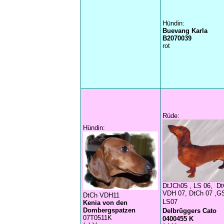
Hündin:
Buevang Karla
B2070039
rot
Rüde:
Hündin:
DtJCh05 , LS 06, D
VDH 07, DtCh 07 ,G
DtCh VDH11
LS07
Kenia von den
Dombergspatzen
Delbrüggers Cato
07T0511K
0400455 K