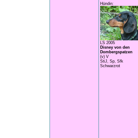
Hündin:
LS 2005
Disney von den
Dombergspatzen
(v) V
StiJ, Sp, Sfk
Schwarzrot