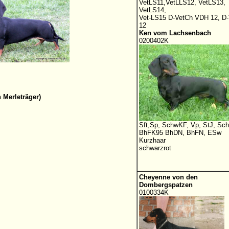
VetLS11,VetLLS12, VetLS13,
VetLS14,
Vet-LS15 D-VetCh VDH 12, D-
12
Ken vom Lachsenbach
0200402K
 Merleträger)
Sft,Sp, SchwKF, Vp, StJ, Sc
BhFK95 BhDN, BhFN, ESw
Kurzhaar
schwarzrot
Cheyenne von den
Dombergspatzen
0100334K