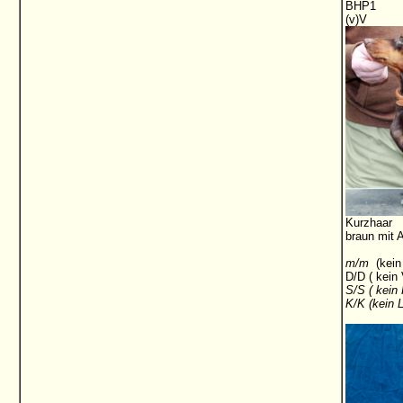
BHP1
(v)V
Kurzhaar
braun mit 
m/m
(kein
D/D ( kein
S/S ( kein
K/K (kein 