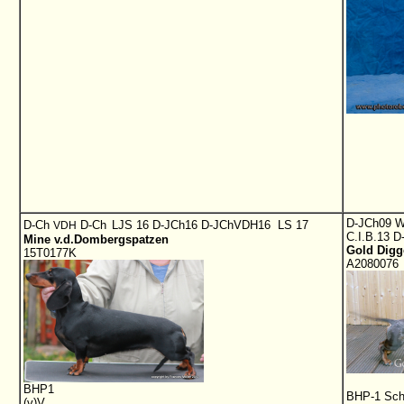
D-JCh09 
D-Ch
D-Ch
LJS 16 D-JCh16 D-JChVDH16 LS 17
VDH
C.I.B.13 D
Mine v.d.Dombergspatzen
Gold Digge
15T0177K
A2080076
BHP1
BHP-1 Sch
(v)V