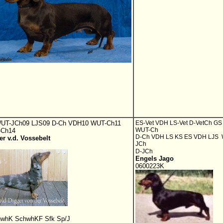
WUT-JCh09 LJS09 D-Ch VDH10 WUT-Ch11
ES-Vet VDH LS-Vet D-VetCh GS
WUT-Ch
-Ch14
D-Ch VDH LS KS ES VDH LJS 
r v.d. Vossebelt
JCh
D-JCh
Engels Jago
0600223K
whK SchwhKF Sfk Sp/J