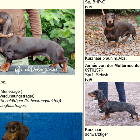
Sp
,
BHP-G
(v)V
Kurzhaar braun m.Abz.
Aimée von der Multernschlu
09T0157K
Sp/J
,
Schwh
(v)V
Abz.
 Merleträger)
 Verdünnungsträger
)
 Piebaldträger (Scheckungsfaktor))
Langhaarträger)
Kurzhaar
schwarztiger