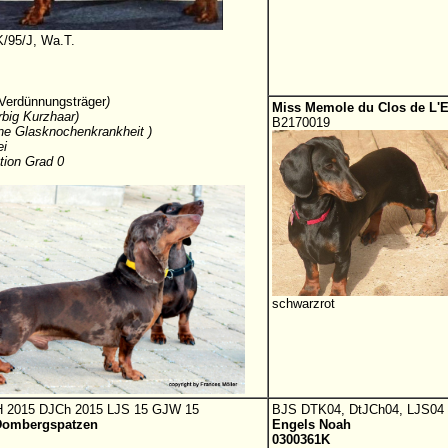
/95/J, Wa.T.
 Verdünnungsträger
)
Miss Memole du Clos de L'E
rbig Kurzhaar)
B2170019
eine Glasknochenkrankheit )
ei
tion Grad 0
schwarzrot
 2015 DJCh 2015 LJS 15 GJW 15
BJS DTK04, DtJCh04, LJS04
.Dombergspatzen
Engels Noah
0300361K