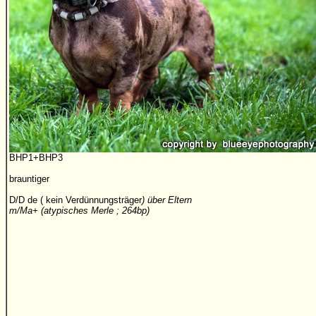
BHP1+BHP3
brauntiger
D/D de ( kein Verdünnungsträger
) über Eltern
m/Ma+ (atypisches Merle ; 264bp)