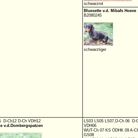
schwarzrot
Bluesette v.d. Mibafs Hoeve
B2080245
schwarztiger
5 D-Ch12 D-Ch VDH12
LS03 LS05 LS07,D-Ch 06 D-
e v.d.Dombergspatzen
VDH06
WUT-Ch 07 KS ÖDHK 09 A-C
GS08