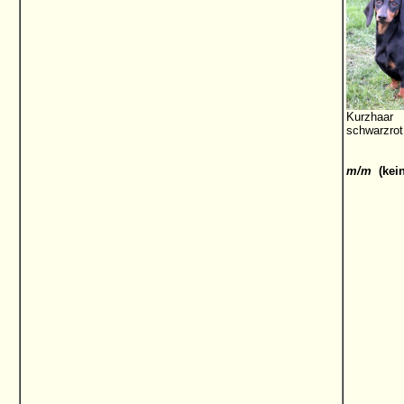
Kurzhaar
schwarzrot
m/m
(kein