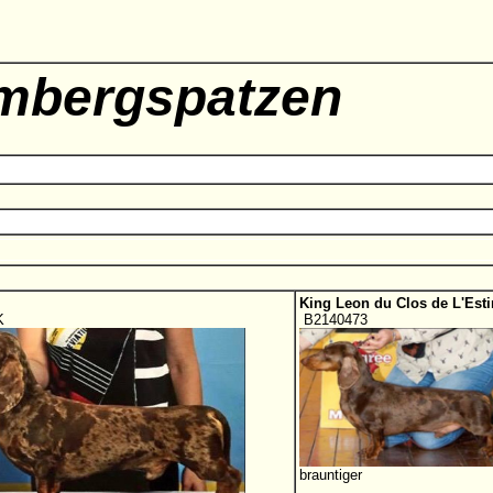
mbergspatzen
King Leon du Clos de L'Esti
K
B2140473
brauntiger