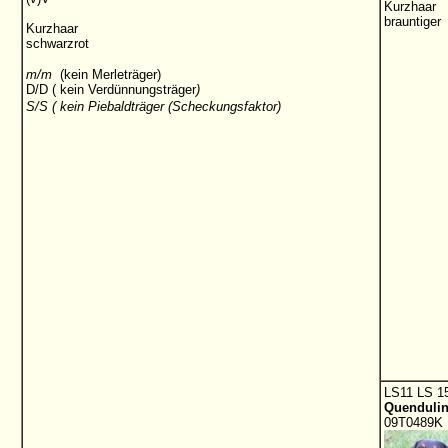
Kurzhaar
brauntiger
Kurzhaar
schwarzrot
m/m
(kein Merleträger)
D/D ( kein Verdünnungsträger
)
S/S ( kein Piebaldträger (Scheckungsfaktor)
LS11 LS 1
Quendulin
09T0489K