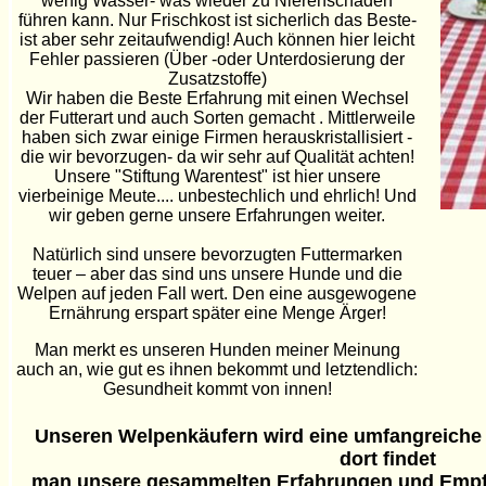
wenig Wasser- was wieder zu Nierenschäden
führen kann. Nur Frischkost ist sicherlich das Beste-
ist aber sehr zeitaufwendig! Auch können hier leicht
Fehler passieren (Über -oder Unterdosierung der
Zusatzstoffe)
Wir haben die Beste Erfahrung mit einen Wechsel
der Futterart und auch Sorten gemacht . Mittlerweile
haben sich zwar einige Firmen herauskristallisiert -
die wir bevorzugen- da wir sehr auf Qualität achten!
Unsere "Stiftung Warentest" ist hier unsere
vierbeinige Meute.... unbestechlich und ehrlich! Und
wir geben gerne unsere Erfahrungen weiter.
Natürlich sind unsere bevorzugten Futtermarken
teuer – aber das sind uns unsere Hunde und die
Welpen auf jeden Fall wert. Den eine ausgewogene
Ernährung erspart später eine Menge Ärger!
Man merkt es unseren Hunden meiner Meinung
auch an, wie gut es ihnen bekommt und letztendlich:
Gesundheit kommt von innen!
Unseren Welpenkäufern wird eine umfangreich
dort findet
man unsere gesammelten Erfahrungen und Empfe