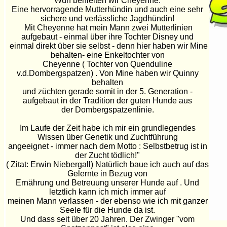
Wurf behielten wir Cheyenne.
Eine hervorragende Mutterhündin und auch eine sehr
sichere und verlässliche Jagdhündin!
Mit Cheyenne hat mein Mann zwei Mutterlinien
aufgebaut - einmal über ihre Tochter Disney und
einmal direkt über sie selbst - denn hier haben wir Mine
behalten- eine Enkeltochter von
Cheyenne ( Tochter von Quenduline
v.d.Dombergspatzen) . Von Mine haben wir Quinny
behalten
und züchten gerade somit in der 5. Generation -
aufgebaut in der Tradition der guten Hunde aus
der Dombergspatzenlinie.
Im Laufe der Zeit habe ich mir ein grundlegendes
Wissen über Genetik und Zuchtführung
angeeignet - immer nach dem Motto : Selbstbetrug ist in
der Zucht tödlich!"
( Zitat: Erwin Niebergall) Natürlich baue ich auch auf das
Gelernte in Bezug von
Ernährung und Betreuung unserer Hunde auf . Und
letztlich kann ich mich immer auf
meinen Mann verlassen - der ebenso wie ich mit ganzer
Seele für die Hunde da ist.
Und dass seit über 20 Jahren. Der Zwinger "vom