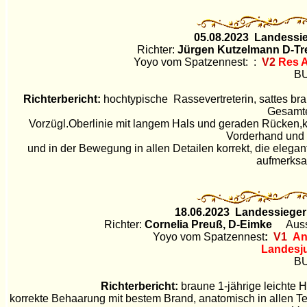
05.08.
2023 Landessie
Richter:
Jürgen Kutzelmann D-
Tr
Yoyo vom Spatzennest: :
V2
Res 
BU
Richterbericht:
hochtypische Rassevertreterin, sattes br
Gesamt
Vorzügl.Oberlinie mit langem Hals und geraden Rücken,kor
Vorderhand und 
und in der Bewegung in allen Detailen korrekt, die elegant
aufmerksa
18.06.
2023 Landessieger
Richter:
Cornelia Preuß, D-Eimke
Auss
Yoyo vom Spatzennest
:
V1
An
Landesj
BU
Richterbericht:
braune 1-jährige leichte 
korrekte Behaarung mit bestem Brand, anatomisch in allen Tei