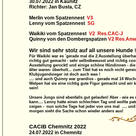
30.07.2022 in Kaunitz
Richter: Jan Busta, CZ
Merlin vom Spatzennest
V3
Lenny vom
Spatzennest
SG
Waikiki vom Spatzennest
V2 Res.CAC-J
Quinny von den Dombergspatzen
V2
Res.Anw
Wir sind sehr stolz auf all unsere Hunde
!
Für Waikiki war es ´gerade mal die 2.Ausstellung überha
richtig gut gemacht - sehr selbstbewusst und richtig cool
Ausstellung gerockt! und einige schöne Hündinnen - die
älter waren- überholt... zum Titel hat es noch nicht gere
Klubjugendsieger ist doch auch was !
.... und auch Quinny war grandios - gerade mal 14 Woch
Welpen hat sie eine richtig gute Figur gemacht und wir 
sein!
Unsere Jungs sind ebenfalls gut gelaufen! Aber - wie e
kann.... Lenny hatte einen schlechten Tag und wollte patu
zeigen - nun solche Tage hat jeder von uns mal .... und
morgen sieht die Sache schon wieder anders aus!
CACIB Chemnitz
2022
24.07.2022 in Chemnitz