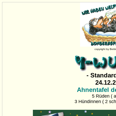
copyright by Bett
- Standar
24.12.
Ahnentafel d
5 Rüden ( al
3 Hündinnen ( 2 schw