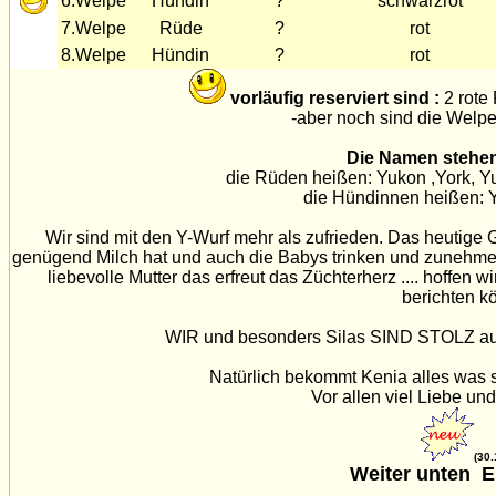
6.Welpe
Hündin
?
schwarzrot
7.Welpe
Rüde
?
rot
8.Welpe
Hündin
?
rot
vorläufig reserviert sind :
2 rote
-aber noch sind die Welpe
Die Namen stehen
die Rüden heißen: Yukon ,York, Y
die Hündinnen heißen: 
Wir sind mit den Y-Wurf mehr als zufrieden. Das heutige 
genügend Milch hat und auch die Babys trinken und zunehmen! W
liebevolle Mutter das erfreut das Züchterherz .... hoffen w
berichten k
WIR und besonders Silas SIND STOLZ auf K
Natürlich bekommt Kenia alles was s
Vor allen viel Liebe un
(30.
Weiter unten E