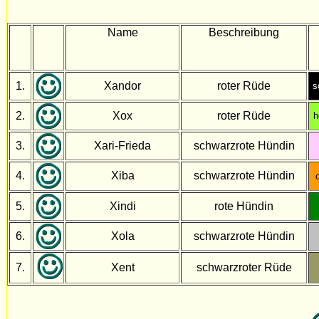
Name
Beschreibung
1.
Xandor
roter Rüde
s
2.
Xox
roter Rüde
h
3.
Xari-Frieda
schwarzrote Hündin
4.
Xiba
schwarzrote Hündin
5.
Xindi
rote Hündin
6.
Xola
schwarzrote Hündin
7.
Xent
schwarzroter Rüde