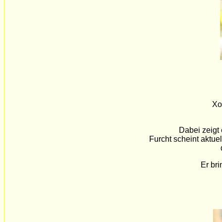
Xo
Dabei zeigt
Furcht scheint aktuel
d
Er br