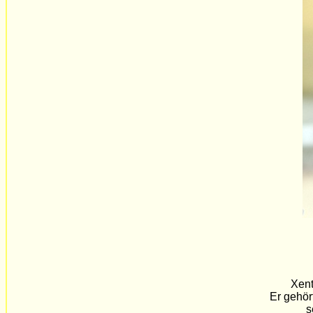
Xent
Er gehör
se