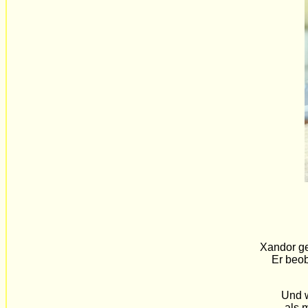
Xandor ge
Er beob
Und w
als m